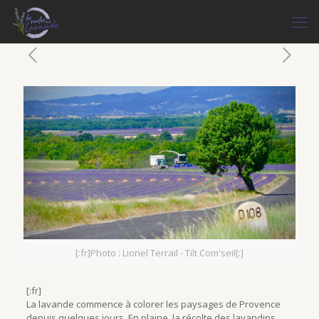
[:fr]Photo : Lionel Terrail - Tilt Com'seil[:]
[:fr]
La lavande commence à colorer les paysages de Provence
depuis quelques jours. En plaine, la récolte des lavandins