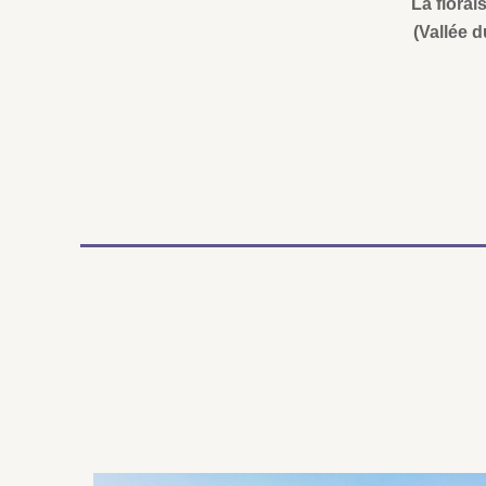
La florai
(Vallée 