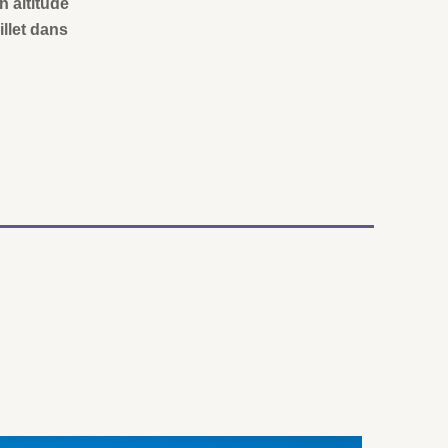
n altitude
illet dans