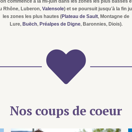
son commence à la mi-juin dans les zones les plus basses e
du Rhône, Luberon,
Valensole
) et se poursuit jusqu’à la fin ju
les zones les plus hautes (
Plateau de Sault
, Montagne de
Lure,
Buëch
,
Préalpes de Digne
, Baronnies, Diois).
Nos coups de coeur