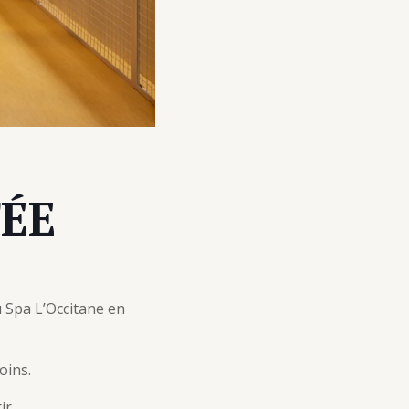
ÉE
u Spa L’Occitane en
oins.
ir.