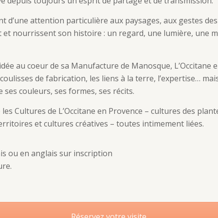
ive depuis toujours un esprit de partage et de transmission.
nt d’une attention particulière aux paysages, aux gestes de
t nourrissent son histoire : un regard, une lumière, une m
uidée au coeur de sa Manufacture de Manosque, L’Occitane e
coulisses de fabrication, les liens à la terre, l’expertise… ma
 ses couleurs, ses formes, ses récits.
 les Cultures de L’Occitane en Provence – cultures des plant
erritoires et cultures créatives – toutes intimement liées.
is ou en anglais sur inscription
ure.
Réservez votre visite