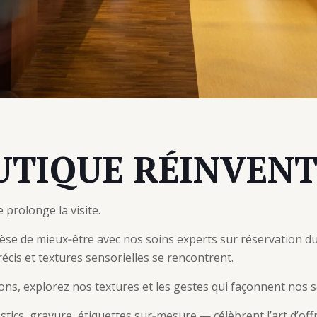
UTIQUE RÉINVENT
 prolonge la visite.
èse de mieux‑être avec nos soins experts sur réservation d
écis et textures sensorielles se rencontrent.
ons, explorez nos textures et les gestes qui façonnent nos s
tics, gravure, étiquettes sur‑mesure — célèbrent l’art d’offr