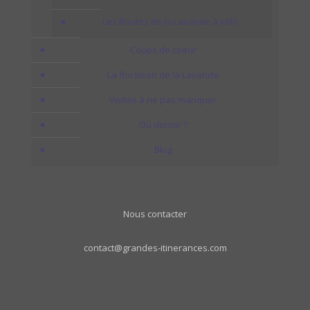
Les Routes de la Lavande à vélo
Coups de coeur
La floraison de la Lavande
Visites à ne pas manquer
Où dormir ?
Blog
Nous contacter
contact@grandes-itinerances.com